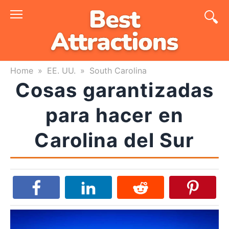
Skip
to
content
Home
»
EE. UU.
»
South Carolina
Cosas garantizadas
para hacer en
Carolina del Sur