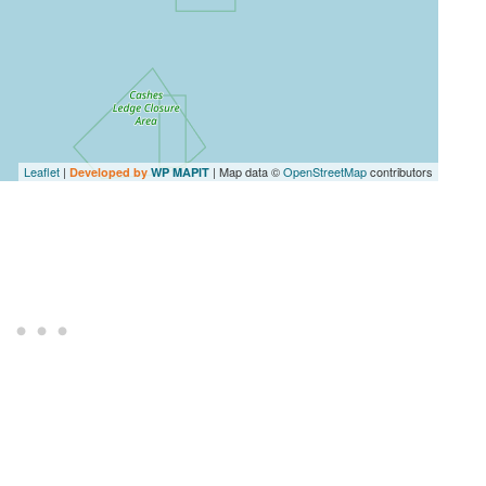
Leaflet
|
| Map data ©
OpenStreetMap
contributors
Developed by
WP MAPIT