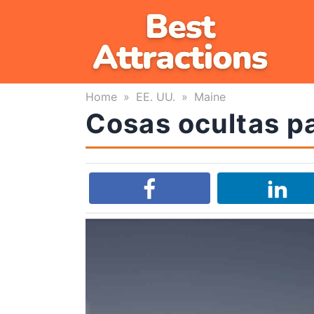
Skip
to
content
Home
»
EE. UU.
»
Maine
Cosas ocultas p