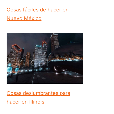
Cosas fáciles de hacer en
Nuevo México
Cosas deslumbrantes para
hacer en Illinois