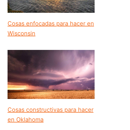
Cosas enfocadas para hacer en
Wisconsin
Cosas constructivas para hacer
en Oklahoma