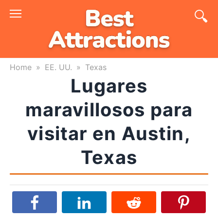
Skip
to
content
Home
»
EE. UU.
»
Texas
Lugares
maravillosos para
visitar en Austin,
Texas