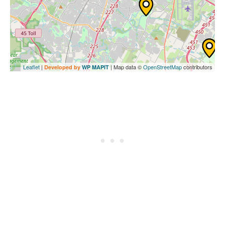
Leaflet
|
| Map data ©
OpenStreetMap
contributors
Developed by
WP MAPIT